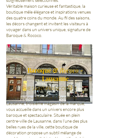
soigneusement sélectionnés.
Véritable maison curieuse et fantastique, la
boutique mêle élégance et inspirations venues
des quatre coins du monde. Au fil des saisons,
les décors changent et invitent les visiteurs à
voyager dans un univers unique, signature de
Baroque & Rococo.
Baroque &
Rococo
-
Lausanne
RUE SAINT-FRANCOIS 5-7
Notre boutique Baroque & Rococo de
Lausanne, troisième magasin de la marque,
vous accueille dans un univers encore plus
baroque et spectaculaire. Située en plein
centre-ville de Lausanne, dans l’une des plus
belles rues de la ville, cette boutique de
décoration propose un subtil mélange de