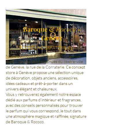
Baroque &
Rococo
-
Genève
RUE DE LA CORRATERIE 26
Notre boutique Baroque & Rococo se situe
dans l’une des plus belles rues du centre-ville
de Genève, la rue de la Corraterie. Ce concept
store à Genève propose une sélection unique
de décoration, objets anciens, accessoires,
idées cadeaux et prêt-à-porter dans un
univers élégant et chaleureux.
Vous y retrouverez également notre espace
dédié aux parfums d’intérieur et fragrances,
avec des conseils personnalisés pour trouver
le parfum qui vous correspond, le tout dans
une atmosphère magique et raffinée, signature
de Baroque & Rococo.