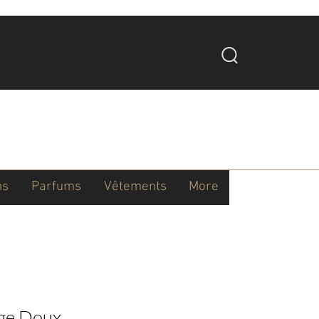
ns
Parfums
Vêtements
More
ge Doux