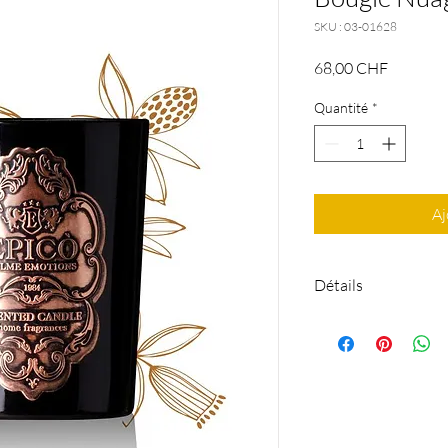
SKU : 03-01628
Prix
68,00 CHF
Quantité
*
Aj
Détails
190 gr - sans phthalat
mèche de coton