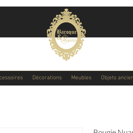
ccessoires
Décorations
Meubles
Objets ancie
Bougie Nua