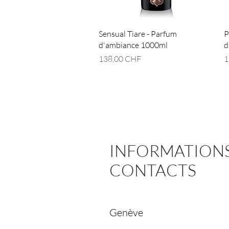
Aperçu rapide
Sensual Tiare - Parfum
P
d'ambiance 1000ml
d
Prix
P
138,00 CHF
1
INFORMATIONS
CONTACTS
Genève