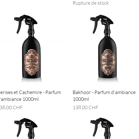
Rupture de stock
Aperçu rapide
Aperçu rapide
erises et Cachemire - Parfum
Bakhoor - Parfum d'ambiance
'ambiance 1000ml
1000ml
rix
Prix
38,00 CHF
138,00 CHF