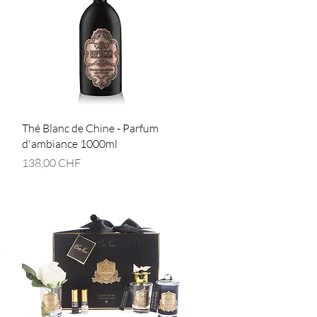
Aperçu rapide
Thé Blanc de Chine - Parfum
d'ambiance 1000ml
Prix
138,00 CHF