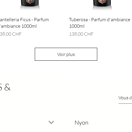
Aperçu rapide
Aperçu rapide
antelleria Ficus - Parfum
Tuberosa - Parfum d'ambiance
'ambiance 1000ml
1000ml
rix
Prix
38,00 CHF
138,00 CHF
Voir plus
 &
Nyon