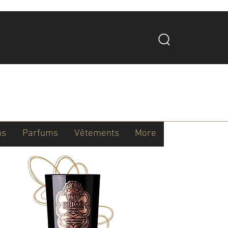
ns
Parfums
Vêtements
More