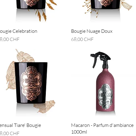
Aperçu rapide
Aperçu rapide
ougie Celebration
Bougie Nuage Doux
rix
Prix
8,00 CHF
68,00 CHF
Aperçu rapide
Aperçu rapide
ensual Tiare' Bougie
Macaron - Parfum d'ambiance
1000ml
rix
8,00 CHF