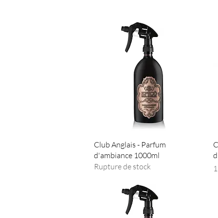
Aperçu rapide
Club Anglais - Parfum
C
d'ambiance 1000ml
d
Rupture de stock
P
1