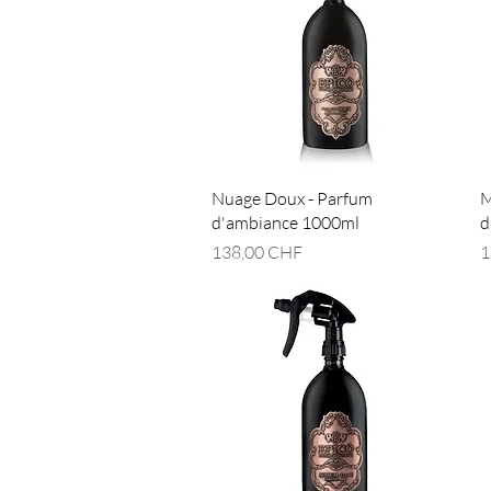
Aperçu rapide
Nuage Doux - Parfum
M
d'ambiance 1000ml
d
Prix
P
138,00 CHF
1