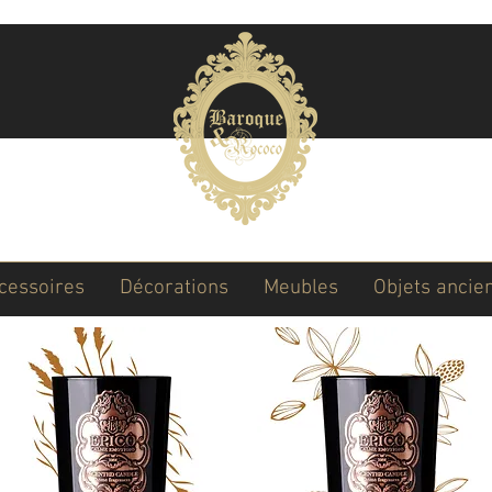
ccessoires
Décorations
Meubles
Objets ancie