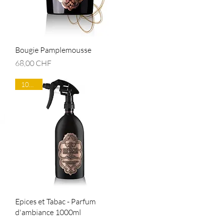
Aperçu rapide
Bougie Pamplemousse
Prix
68,00 CHF
1000ml
Aperçu rapide
Epices et Tabac - Parfum
d'ambiance 1000ml