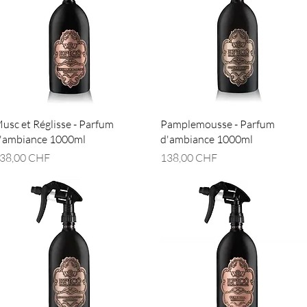
Aperçu rapide
Aperçu rapide
usc et Réglisse - Parfum
Pamplemousse - Parfum
'ambiance 1000ml
d'ambiance 1000ml
rix
Prix
38,00 CHF
138,00 CHF