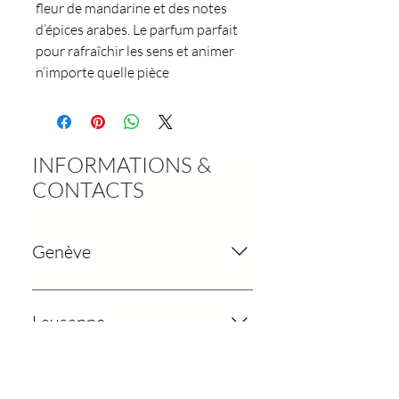
fleur de mandarine et des notes
d’épices arabes. Le parfum parfait
pour rafraîchir les sens et animer
n’importe quelle pièce
INFORMATIONS &
CONTACTS
Genève
Rue des Chaudronniers 4 1204
Genève Tél: 022 310 00 54
Lausanne
HORAIRES : Lundi-Vendredi : 10h
-19h00 Samedi : 9h - 18h Dimanche
Rue Saint-François 5-7, 1003
: Fermé
Lausanne Tél: 022 367 14 13