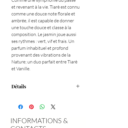
Comme une symphonie du passé
et revenant à la vie. Tiarè est connu
comme une douce note florale et
ambrée, il est capable de donner
une touche douce et classe à la
composition. Le jasmin joue aussi
ses rythmes : vert, vif et frais. Un
parfum inhabituel et profond
provenant des vibrations de la
Nature; un duo parfait entre Tiarè
et Vanille.
Détails
190 gr - sans phthalates - 100% cire
naturelle - 100% mèche de coton
INFORMATIONS &